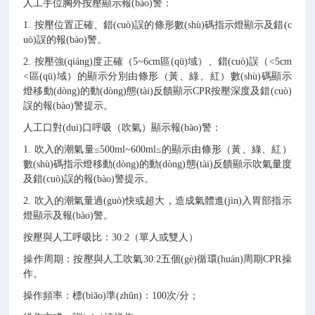
人工手位胸外按壓顯示報(bào)警：
1. 按壓位置正確、錯(cuò)誤的條形數(shù)碼指示燈顯示及錯(c
uò)誤的報(bào)警。
2. 按壓強(qiáng)度正確（5~6cm區(qū)域）、錯(cuò)誤（<5cm
<區(qū)域）的顯示分別由條形（黃、綠、紅）數(shù)碼顯示
燈移動(dòng)的動(dòng)態(tài)反饋顯示CPR按壓深度及錯(cuò)
誤的報(bào)警提示。
人工口對(duì)口呼吸（吹氣）顯示報(bào)警：
1. 吹入的潮氣量≤500ml~600ml≤的顯示由條形（黃、綠、紅）
數(shù)碼指示燈移動(dòng)的動(dòng)態(tài)反饋顯示吹氣量度
及錯(cuò)誤的報(bào)警提示。
2. 吹入的潮氣量過(guò)快或超大，造成氣體進(jìn)入胃部指示
燈顯示及報(bào)警。
按壓與人工呼吸比：30:2（單人或雙人）
操作周期：按壓與人工吹氣30:2五個(gè)循環(huán)周期CPR操
作。
操作頻率：標(biāo)準(zhǔn)：100次/分；